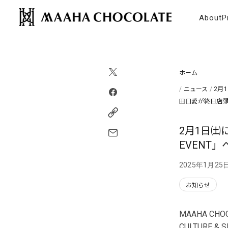
コンテンツにスキップ
MAAHA CHOCOLATE
About
P
ホーム
/
ニュース
/
2月1
田口愛が終日店
コピーリンク
2月1日㈯に
EVENT
2025年1月25
お知らせ
MAAHA C
CULTURE