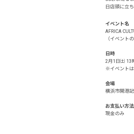
日店頭に立ち
イベント名
AFRICA CULT
（イベントの
日時
2月1日㈯ 1
※イベントは
会場
横浜市開港記
お支払い方法
現金のみ