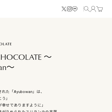
OLATE
CHOCOLATE 〜
an〜
れた「Ayubowan」は、
とう」
が幸せでありますように」
味が込められたスリランカの言葉。