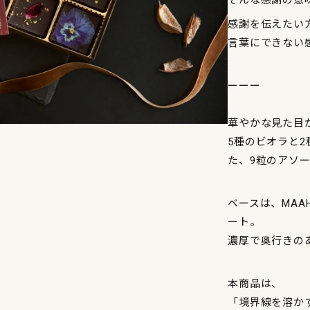
感謝を伝えたい
言葉にできない
ーーー
華やかな見た目が印
5種のビオラと
た、9粒のアソ
ベースは、MA
ート。
濃厚で奥行きの
本商品は、
「境界線を溶か