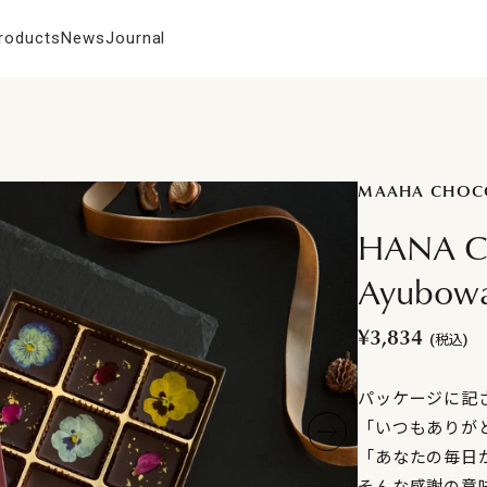
roducts
News
Journal
MAAHA CHOC
HANA 
Ayubow
¥3,834
(税込)
パッケージに記さ
「いつもありが
「あなたの毎日
そんな感謝の意