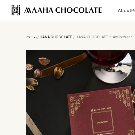
コンテンツにスキップ
MAAHA CHOCOLATE
About
P
ホーム
/
HANA CHOCOLATE
/
HANA CHOCOLATE 〜Ayubowan〜